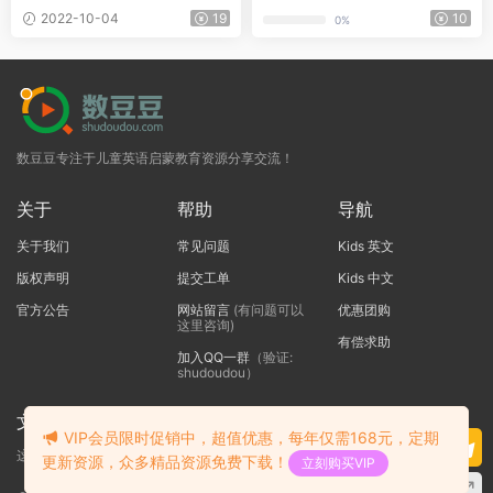
包学生用书、教师用书、练习
2022-10-04
19
10
0%
册、配套闪卡、互动游戏等
数豆豆专注于儿童英语启蒙教育资源分享交流！
关于
帮助
导航
关于我们
常见问题
Kids 英文
版权声明
提交工单
Kids 中文
官方公告
网站留言
(有问题可以
优惠团购
这里咨询)
有偿求助
加入QQ一群
（验证:
shudoudou）
文本标题
VIP会员限时促销中，超值优惠，每年仅需168元，定期
这里输入代码
更新资源，众多精品资源免费下载！
立刻购买VIP