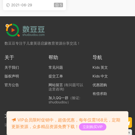
2021-06-29
5
数豆豆专注于儿童英语启蒙教育资源分享交流！
关于
帮助
导航
关于我们
常见问题
Kids 英文
版权声明
提交工单
Kids 中文
官方公告
网站留言
(有问题可以
优惠团购
这里咨询)
有偿求助
加入QQ一群
（验证:
shudoudou）
文本标题
VIP会员限时促销中，超值优惠，每年仅需168元，定期
这里输入代码
更新资源，众多精品资源免费下载！
立刻购买VIP