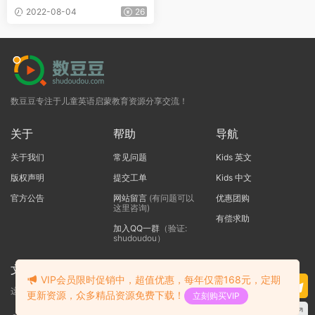
材+答案+音频
2022-08-04
26
数豆豆专注于儿童英语启蒙教育资源分享交流！
关于
帮助
导航
关于我们
常见问题
Kids 英文
版权声明
提交工单
Kids 中文
官方公告
网站留言
(有问题可以
优惠团购
这里咨询)
有偿求助
加入QQ一群
（验证:
shudoudou）
文本标题
VIP会员限时促销中，超值优惠，每年仅需168元，定期
这里输入代码
更新资源，众多精品资源免费下载！
立刻购买VIP