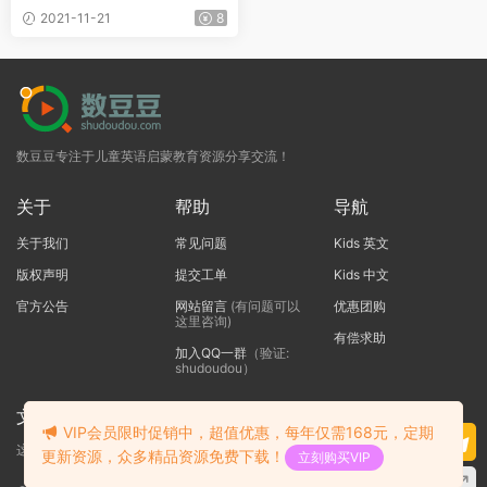
合3-6岁儿童
2021-11-21
8
数豆豆专注于儿童英语启蒙教育资源分享交流！
关于
帮助
导航
关于我们
常见问题
Kids 英文
版权声明
提交工单
Kids 中文
官方公告
网站留言
(有问题可以
优惠团购
这里咨询)
有偿求助
加入QQ一群
（验证:
shudoudou）
文本标题
VIP会员限时促销中，超值优惠，每年仅需168元，定期
这里输入代码
更新资源，众多精品资源免费下载！
立刻购买VIP