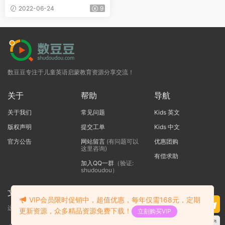
童+故事+拼读)
2022-06-24
9
数豆豆专注于儿童英语启蒙教育资源分享交流！
关于
帮助
导航
关于我们
常见问题
Kids 英文
版权声明
提交工单
Kids 中文
官方公告
网站留言
(有问题可以
优惠团购
这里咨询)
有偿求助
加入QQ一群
（验证:
shudoudou）
文本标题
VIP会员限时促销中，超值优惠，每年仅需168元，定期
这里输入代码
更新资源，众多精品资源免费下载！
立刻购买VIP