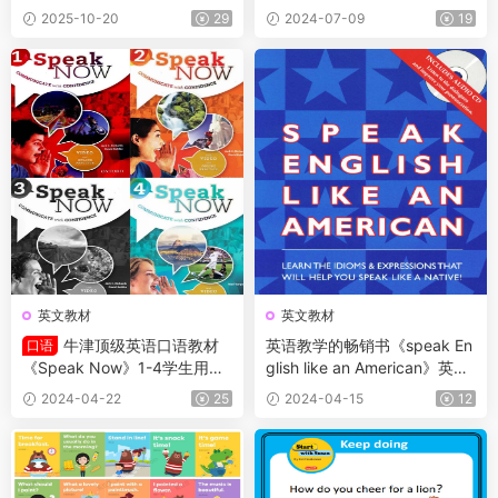
人的六级别通用英语教材，CE
k Well in 60 Days》
2025-10-20
29
2024-07-09
19
FR等级横跨A1 – C1，学生书
+教师书+练习册+视频音频
英文教材
英文教材
牛津顶级英语口语教材
英语教学的畅销书《speak En
口语
《Speak Now》1-4学生用书
glish like an American》英文
+教师用书+练习册+音频
版全集+MP3+MP4
2024-04-22
25
2024-04-15
12