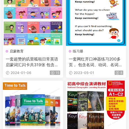
启蒙教育
练习册
一套超赞的叽里呱啦日常英语
一套网红开口神器练习200多
启蒙词汇闪卡共319张 包含人
页， 包含名词、动词、名词句
生哲理、中国传统文化等
型、动词句型，还有思维导图
2024-01-06
15
2023-05-01
8
学习