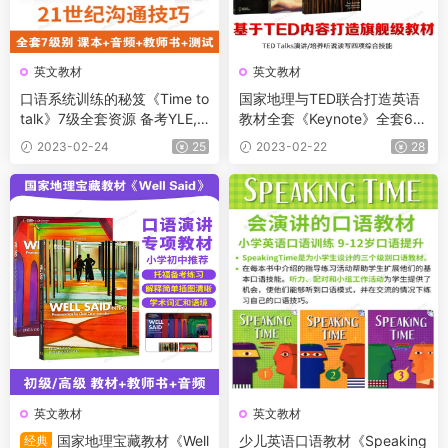
英文教材
英文教材
口语系统训练的秘笈《Time to
国家地理与TED联合打造英语
talk》7级全套资源 备考YLE,K
教材全套《Keynote》全套6级
ET,PET绝佳教材 课本+音频
别A1-C2 学生书+教师书+白板
2023-02-24
25
2023-02-22
28
+教师书+测试
软件+练习册+音视频
英文教材
英文教材
国家地理宝藏教材《Well
少儿英语口语教材《Speaking
经典