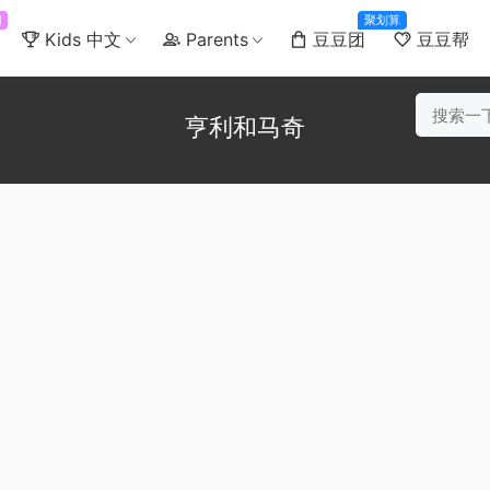
门
聚划算
Kids 中文
Parents
豆豆团
豆豆帮
亨利和马奇