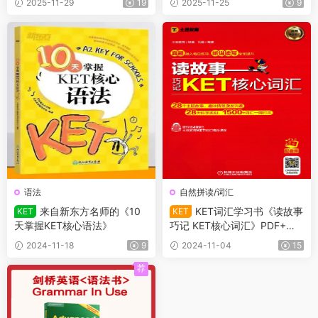
2025-11-29
19
2025-11-25
9
籍一本通手册+学习规划表141
页
语法
自然拼读/词汇
来自新东方名师的《10
KET词汇学习书《读故事
KET
KET
天掌握KET核心语法》
巧记 KET核心词汇》PDF+音
频
2024-11-18
9
2024-11-04
15
荐