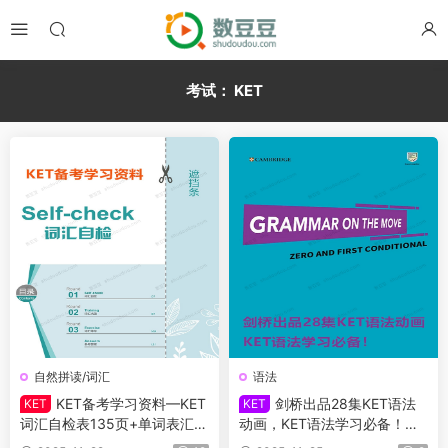
考试：
KET
自然拼读/词汇
语法
KET备考学习资料—KET
剑桥出品28集KET语法
KET
KET
词汇自检表135页+单词表汇总
动画，KET语法学习必备！每
55页+单词描红102页+高分秘
天一集轻松拿下KET语法!